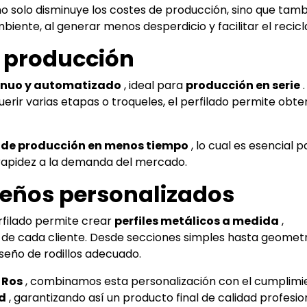
o solo disminuye los costes de producción, sino que tam
iente, al generar menos desperdicio y facilitar el recicla
e producción
inuo y automatizado
, ideal para
producción en serie
.
erir varias etapas o troqueles, el perfilado permite obte
de producción en menos tiempo
, lo cual es esencial p
apidez a la demanda del mercado.
iseños personalizados
perfilado permite crear
perfiles metálicos a medida
,
 de cada cliente. Desde secciones simples hasta geomet
seño de rodillos adecuado.
 Ros
, combinamos esta personalización con el cumplimi
d
, garantizando así un producto final de calidad profesion