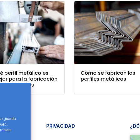
é perfil metálico es
Cómo se fabrican los
jor para la fabricación
perfiles metálicos
 invernaderos
 se guarda
 web.
PRIVACIDAD
¿DÓ
restan
7 72 22