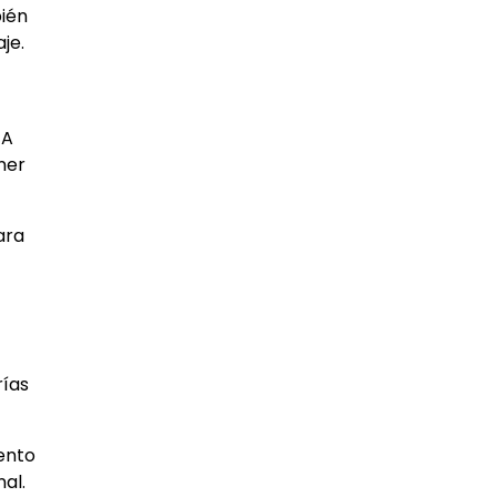
bién
je.
 A
ner
ara
rías
ento
al.