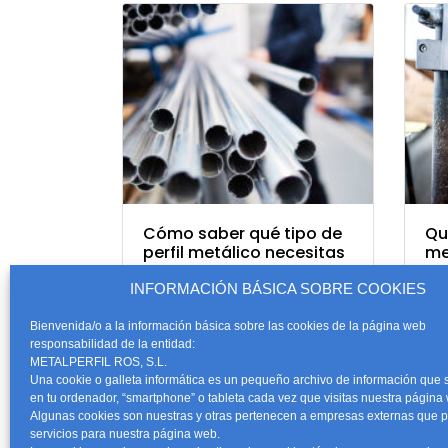
Cómo saber qué tipo de
Qu
perfil metálico necesitas
me
para tu proyecto
de
INFORMACIÓN BÁSICA SOBRE COOKIES
Bienvenida/o a la información básica sobre las cookies de la página web
responsabilidad de la entidad:
METALPERFIL ROS, S.L.
Una cookie o galleta informática es un pequeño archivo de información que
en tu ordenador, “smartphone” o tableta cada vez que visitas nuestra página
CONTACTO
Algunas cookies son nuestras y otras pertenecen a empresas externas que p
servicios para nuestra página web.
Teléfono:
968 5