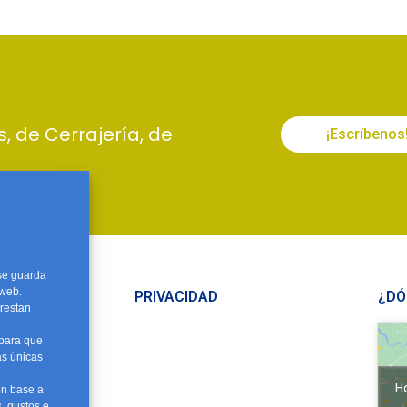
s, de Cerrajería, de
¡Escríbenos
 se guarda
 web.
PRIVACIDAD
¿DÓ
restan
7 72 22
 para que
as únicas
 99
H
en base a
ros.com
, gustos e