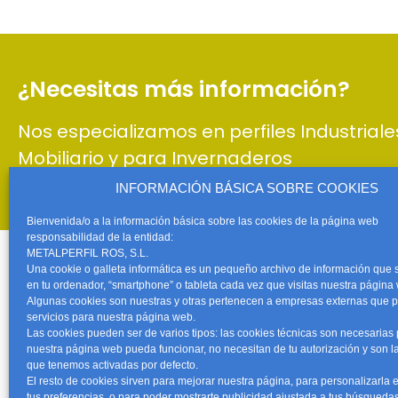
¿Necesitas más información?
Nos especializamos en perfiles Industriale
Mobiliario y para Invernaderos
INFORMACIÓN BÁSICA SOBRE COOKIES
Bienvenida/o a la información básica sobre las cookies de la página web
responsabilidad de la entidad:
METALPERFIL ROS, S.L.
Una cookie o galleta informática es un pequeño archivo de información que
en tu ordenador, “smartphone” o tableta cada vez que visitas nuestra página
CONTACTO
Algunas cookies son nuestras y otras pertenecen a empresas externas que p
servicios para nuestra página web.
Teléfono:
968 5
Las cookies pueden ser de varios tipos: las cookies técnicas son necesarias
nuestra página web pueda funcionar, no necesitan de tu autorización y son l
639 63 57
Móvil:
que tenemos activadas por defecto.
Dedicamos cada minuto de nuestro trabajo en
El resto de cookies sirven para mejorar nuestra página, para personalizarla 
info@metalperfil
tus preferencias, o para poder mostrarte publicidad ajustada a tus búsquedas