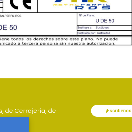
s, de Cerrajería, de
¡Escríbenos