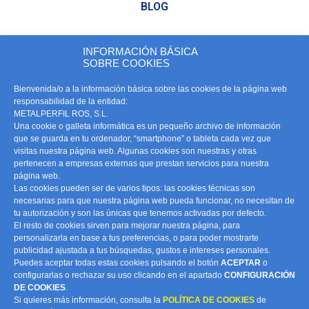
BLOG
CONTACTO
INFORMACIÓN BÁSICA
SOBRE COOKIES
Teléfono:
968 57 72 22
Bienvenida/o a la información básica sobre las cookies de la página web
639 63 57 99
Móvil:
responsabilidad de la entidad:
info@metalperfilros.com
METALPERFIL ROS, S.L.
Una cookie o galleta informática es un pequeño archivo de información
que se guarda en tu ordenador, “smartphone” o tableta cada vez que
visitas nuestra página web. Algunas cookies son nuestras y otras
PRIVACIDAD
pertenecen a empresas externas que prestan servicios para nuestra
página web.
Las cookies pueden ser de varios tipos: las cookies técnicas son
necesarias para que nuestra página web pueda funcionar, no necesitan de
tu autorización y son las únicas que tenemos activadas por defecto.
¿DÓNDE ESTAMOS?
El resto de cookies sirven para mejorar nuestra página, para
personalizarla en base a tus preferencias, o para poder mostrarte
publicidad ajustada a tus búsquedas, gustos e intereses personales.
Puedes aceptar todas estas cookies pulsando el botón
ACEPTAR
o
configurarlas o rechazar su uso clicando en el apartado
CONFIGURACIÓN
DE COOKIES
.
Si quieres más información, consulta la
POLÍTICA DE COOKIES
de