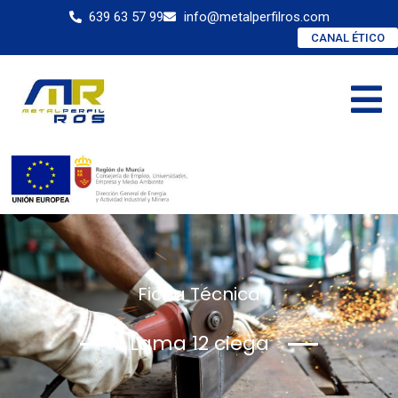
639 63 57 99
info@metalperfilros.com
CANAL ÉTICO
Ficha Técnica
Lama 12 ciega